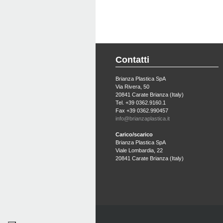
Contatti
Brianza Plastica SpA
Via Rivera, 50
20841 Carate Brianza (Italy)
Tel. +39 0362.9160.1
Fax +39 0362.990457
info@brianzaplastica.it
Carico/scarico
Brianza Plastica SpA
Viale Lombardia, 22
20841 Carate Brianza (Italy)