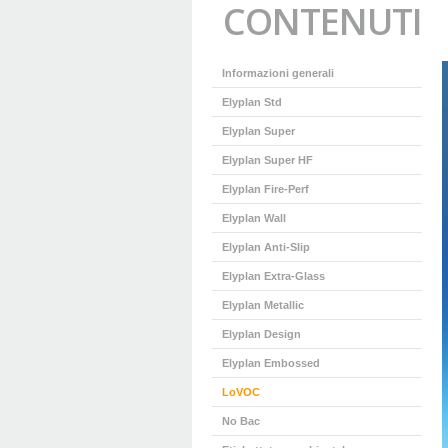
CONTENUTI
Informazioni generali
Elyplan Std
Elyplan Super
Elyplan Super HF
Elyplan Fire-Perf
Elyplan Wall
Elyplan Anti-Slip
Elyplan Extra-Glass
Elyplan Metallic
Elyplan Design
Elyplan Embossed
LoVOC
No Bac