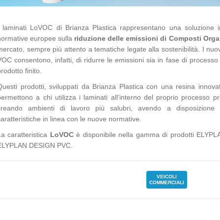
I laminati LoVOC di Brianza Plastica rappresentano una soluzione i
normative europee sulla
riduzione delle emissioni di Composti Organ
mercato, sempre più attento a tematiche legate alla sostenibilità. I nuov
VOC consentono, infatti, di ridurre le emissioni sia in fase di processo 
rodotto finito.
Questi prodotti, sviluppati da Brianza Plastica con una resina innova
permettono a chi utilizza i laminati all’interno del proprio processo p
creando ambienti di lavoro più salubri, avendo a disposizione 
caratteristiche in linea con le nuove normative.
La caratteristica
LoVOC
è disponibile nella gamma di prodotti EL
ELYPLAN DESIGN PVC.
VEICOLI
COMMERCIALI