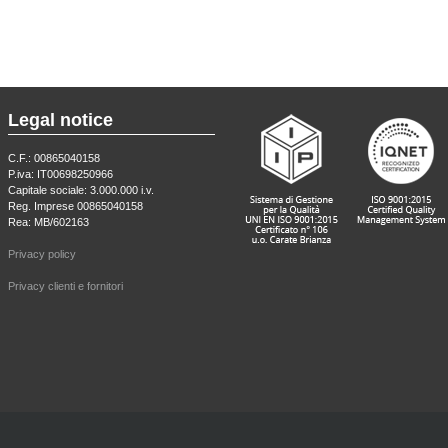
Legal notice
C.F.: 00865040158
P.iva: IT00698250966
Capitale sociale: 3.000.000 i.v.
Reg. Imprese 00865040158
Rea: MB/602163
Privacy policy
Privacy clienti e fornitori